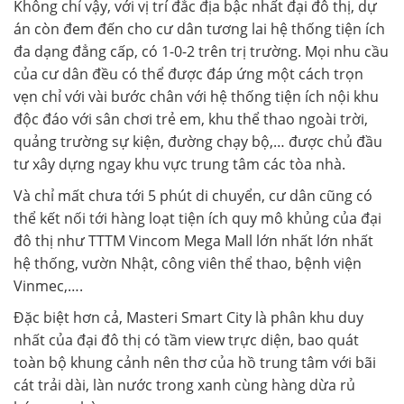
Không chỉ vậy, với vị trí đắc địa bậc nhất đại đô thị, dự
án còn đem đến cho cư dân tương lai hệ thống tiện ích
đa dạng đẳng cấp, có 1-0-2 trên trị trường. Mọi nhu cầu
của cư dân đều có thể được đáp ứng một cách trọn
vẹn chỉ với vài bước chân với hệ thống tiện ích nội khu
độc đáo với sân chơi trẻ em, khu thể thao ngoài trời,
quảng trường sự kiện, đường chạy bộ,… được chủ đầu
tư xây dựng ngay khu vực trung tâm các tòa nhà.
Và chỉ mất chưa tới 5 phút di chuyển, cư dân cũng có
thể kết nối tới hàng loạt tiện ích quy mô khủng của đại
đô thị như TTTM Vincom Mega Mall lớn nhất lớn nhất
hệ thống, vườn Nhật, công viên thể thao, bệnh viện
Vinmec,….
Đặc biệt hơn cả, Masteri Smart City là phân khu duy
nhất của đại đô thị có tầm view trực diện, bao quát
toàn bộ khung cảnh nên thơ của hồ trung tâm với bãi
cát trải dài, làn nước trong xanh cùng hàng dừa rủ