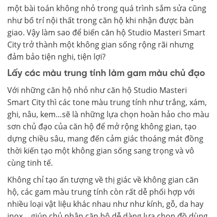
một bài toán không nhỏ trong quá trình sắm sửa cũng
như bố trí nội thất trong căn hộ khi nhận được bàn
giao. Vậy làm sao để biến căn hộ Studio Masteri Smart
City trở thành một không gian sống rộng rãi nhưng
đảm bảo tiện nghi, tiện lợi?
Lấy các màu trung tính làm gam màu chủ đạo
Với những căn hộ nhỏ như căn hộ Studio Masteri
Smart City thì các tone màu trung tính như trắng, xám,
ghi, nâu, kem…sẽ là những lựa chọn hoàn hảo cho màu
sơn chủ đạo của căn hộ để mở rộng không gian, tạo
dựng chiều sâu, mang đến cảm giác thoáng mát đồng
thời kiến tạo một không gian sống sang trọng và vô
cùng tinh tế.
Không chỉ tạo ấn tượng về thị giác về không gian căn
hộ, các gam màu trung tính còn rất dễ phối hợp với
nhiều loại vật liệu khác nhau như như kính, gỗ, da hay
inox,…giúp chủ nhân căn hộ dễ dàng lựa chọn đồ dùng