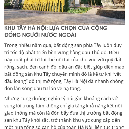
KHU TÂY HÀ NỘI: LỰA CHỌN CỦA CỘNG
ĐỒNG NGƯỜI NƯỚC NGOÀI
Trong nhiều năm qua, bất động sản phía Tây luôn duy
trì tốc độ phát triển bền vững hàng đầu Thủ đô. Điều
này xuất phát từ lợi thế nội tại của khu vực với quỹ đất
rộng, sạch. Bên cạnh đó, dấu ấn đặc biệt giúp diện mạo
bất động sản khu Tây chuyển mình đó là kể từ khi “vết
dầu loang” đô thị mở rộng, Tây Hà Nội đã nhanh chóng
đón làn sóng đầu tư lớn về hạ tầng.
Những cung đường nghìn tỷ nối gần khoảng cách với
vùng lõi trung tâm không chỉ gia tăng khả năng kết nối
giao thông mà còn là đòn bẩy đưa thị trường bất động
sản khu Tây khởi sắc, trở thành khu vực cung cấp đến
một nửa tổng số căn hộ của toàn Hà Nội, liên tục trong